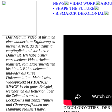
NEWS
VIDEO WORK
ABOU
• SHAPE THE FUTURE
• BISMARCK DEKOLONIAL
Das Medium Video ist für mich
eine wunderbare Ergänzung zu
meiner Arbeit, da der Tanz ja
vergänglich und vor kurzer
Dauer ist. Ich habe bisher
verschiedene Videoarbeiten
realisiert, vom Experimentellen
bis hin als Bühnenelement
und/oder als kurze
Dokumentation. Mein letztes
Videoprojekt
MY DANCE
SPACE
ist ein gutes Beispiel,
welches ich als Reflexion über
die Zeiten des ersten
Lockdowns mit Tänzer*innen
und Choreograf*innen aus
DECOLONYCITIES - DER 
Hamburg realisiert habe.