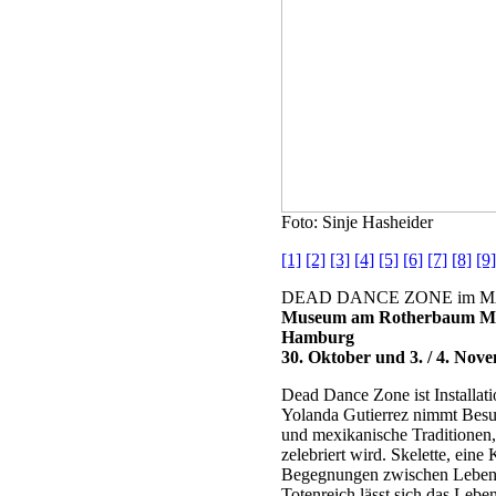
Foto: Sinje Hasheider
[1]
[2]
[3]
[4]
[5]
[6]
[7]
[8]
[9]
DEAD DANCE ZONE im M
Museum am Rotherbaum M
Hamburg
30. Oktober und 3. / 4. Nov
Dead Dance Zone ist Installati
Yolanda Gutierrez nimmt Besu
und mexikanische Traditionen,
zelebriert wird. Skelette, ein
Begegnungen zwischen Lebend
Totenreich lässt sich das Lebe