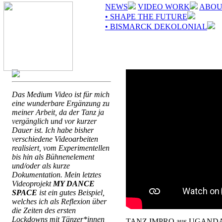
NEWS
VIDEO WORK
ABOU
• SHAPE THE FUTURE
• BISMARCK DEKOLONIAL
Das Medium Video ist für mich
eine wunderbare Ergänzung zu
meiner Arbeit, da der Tanz ja
vergänglich und vor kurzer
Dauer ist. Ich habe bisher
verschiedene Videoarbeiten
realisiert, vom Experimentellen
bis hin als Bühnenelement
und/oder als kurze
Dokumentation. Mein letztes
Videoprojekt
MY DANCE
SPACE
ist ein gutes Beispiel,
welches ich als Reflexion über
die Zeiten des ersten
Lockdowns mit Tänzer*innen
TANZ IMPRO aus UGAND