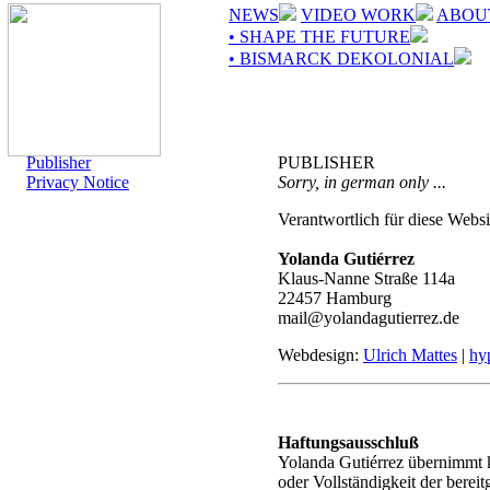
NEWS
VIDEO WORK
ABOU
• SHAPE THE FUTURE
• BISMARCK DEKOLONIAL
Publisher
PUBLISHER
Privacy Notice
Sorry, in german only ...
Verantwortlich für diese Websi
Yolanda Gutiérrez
Klaus-Nanne Straße 114a
22457 Hamburg
mail@yolandagutierrez.de
Webdesign:
Ulrich Mattes
|
hy
Haftungsausschluß
Yolanda Gutiérrez übernimmt ke
oder Vollständigkeit der bereit